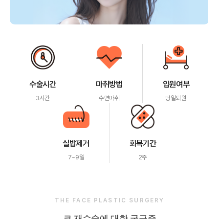
수술시간
마취방법
입원여부
3시간
수면마취
당일퇴원
실밥제거
회복기간
7~9일
2주
THE FACE PLASTIC SURGERY
코 재수술에 대한 궁금증