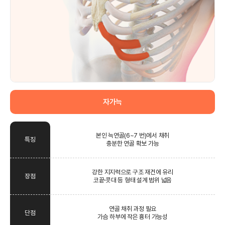
자가늑
본인 늑연골(6~7 번)에서 채취
특징
충분한 연골 확보 가능
강한 지지력으로 구조 재건에 유리
장점
코끝·콧대 등 형태 설계 범위 넓음
연골 채취 과정 필요
단점
가슴 하부에 작은 흉터 가능성