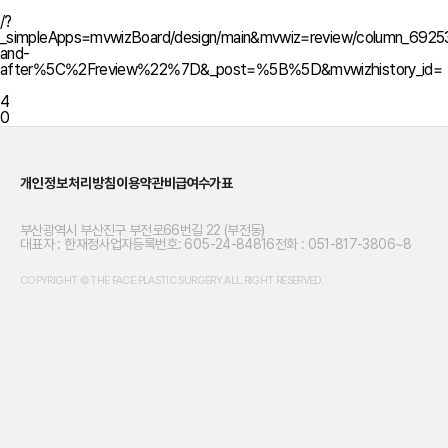
/?
_simpleApps=mvwizBoard/design/main&mvwiz=review/column_6
and-
after%5C%2Freview%22%7D&_post=%5B%5D&mvwizhistory_id=
4
0
개인정보처리방침
이용약관
비급여수가표
부산광역시 부산진구 부전로66번길 22 (부전동)
대표자 : 한재정
사업자등록번호: 605-24-84816
전화 : 051-817-3806~8
COPYRIGHT © THE FACE PLASTIC SURGERY.ALL RIGHT RESERVED.