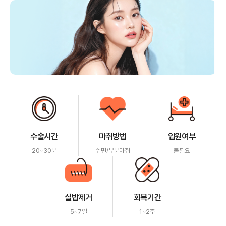
수술시간
마취방법
입원여부
20~30분
수면/부분마취
불필요
실밥제거
회복기간
5~7일
1~2주