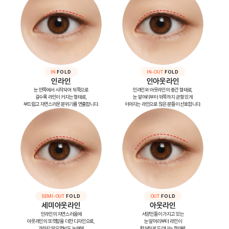
IN
FOLD
IN-OUT
FOLD
인라인
인아웃라인
눈 안쪽에서 시작되어 뒤쪽으로
인라인와 아웃라인의 중간 형태로,
갈수록 라인이 커지는 형태로,
눈 앞머리부터 뒤쪽까지 균형 있게
부드럽고 자연스러운 분위기를 연출합니다.
이어지는 라인으로 많은 분들이 선호합니다.
SEMI-OUT
FOLD
OUT
FOLD
세미아웃라인
아웃라인
인라인의 자연스러움에
서양인들이 가지고 있는
아웃라인의 또렷함을 더한 디자인으로,
눈 앞머리부터 라인이
과하지 않으면서도 눈매에
확실하게 드러나는 형태로