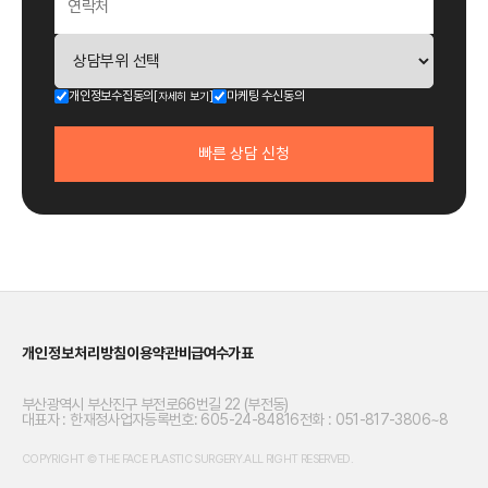
개인정보수집동의
마케팅 수신동의
[자세히 보기]
빠른
상담 신청
개인정보처리방침
이용약관
비급여수가표
부산광역시 부산진구 부전로66번길 22 (부전동)
대표자 : 한재정
사업자등록번호: 605-24-84816
전화 : 051-817-3806~8
COPYRIGHT © THE FACE PLASTIC SURGERY.ALL RIGHT RESERVED.