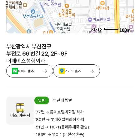
100m
부산광역시 부산진구
부전로 66 번길 22, 2F~9F
더페이스성형외과
네이버 길찾기
카카오 길찾기
일반
부산대 방면
· 77번 → 롯데호텔백화점 하차
버스 이용 시
· 80번 → 롯데호텔백화점 하차
· 51번 → 110-1 (동래우체국 환승)
· 183번 → 110-1 (온천장 환승)