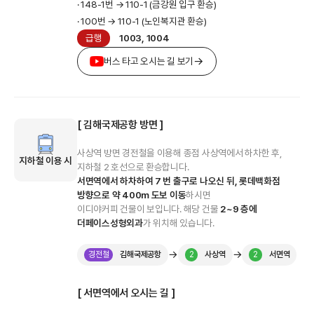
· 148-1번 → 110-1 (금강원 입구 환승)
· 100번 → 110-1 (노인복지관 환승)
급행
1003, 1004
버스 타고 오시는 길 보기
[ 김해국제공항 방면 ]
사상역 방면 경전철을 이용해 종점 사상역에서 하차한 후,
지하철 이용 시
지하철 2 호선으로 환승합니다.
서면역에서 하차하여 7 번 출구로 나오신 뒤, 롯데백화점
방향으로 약 400m 도보 이동
하시면
이디야커피 건물이 보입니다. 해당 건물
2~9 층에
더페이스성형외과
가 위치해 있습니다.
→
→
경전철
김해국제공항
2
사상역
2
서면역
[ 서면역에서 오시는 길 ]