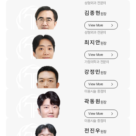
성형외과 전문의
김종현
원장
View More
성형외과 전문의
최지안
원장
View More
가정의학과 전문의
강정민
원장
View More
미용시술 중점의
곽동원
원장
View More
미용시술 중점의
전진우
원장